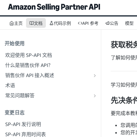
主页
文档
代码示例
API 参考
公告
模型
开始使用
获取税
欢迎使用 SP-API 文档
了解如何使用
什么是销售伙伴 API？
销售伙伴 API 接入概述
以开发者身份加入
学习如何使
术语
步骤 1：做好注册准备
以服务提供商身份加入
常见问题解答
先决条
步骤 2：创建解决方案提供商门户账户
步骤 1：了解服务提供商注册和权限工
SP-API 一般常见问题解答
作流程
步骤 3：创建开发者资料
变更日志
解决方案提供商门户常见问题解答
要完成本教
步骤 2：为贵公司创建解决方案提供商
步骤 4：注册沙箱应用程序
SP-API 发行说明
门户账户
您调用
步骤 5：首次调用 SP-API 沙箱
您的开
SP-API 弃用时间表
步骤 3：验证您的身份