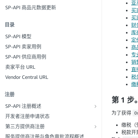
亚
步骤 6：设置授权工作流程
SP-API 商品元数据更新
步骤 4：填写贵公司的服务资料
买
步骤 7：注册生产应用程序
步骤 5：申请卖家平台角色
买
目录
步骤 8：在生产环境中调用 SP-API
财
步骤 6：邀请员工加入您的账户
库
步骤 9：测试应用程序
SP-API 模型
步骤 7：与卖家联系
定
步骤 10：发布应用程序
SP-API 卖家用例
商
步骤 8：在服务提供商网络中发布您的
专
服务
SP-API 供应商用例
销
卖家平台 URL
直
税
Vendor Central URL
缴
注册
第 1 
SP-API 注册概述
为了获得
注册为公共 SP-API 开发者
O
开发者注册申请状态
注册为私人 SP-API 开发者
缴税（
第三方提供商注册
税款开
注册为私人 SP-API 供应商
第三方提供商签名指南
服务提供商注册与角色审批流程概述