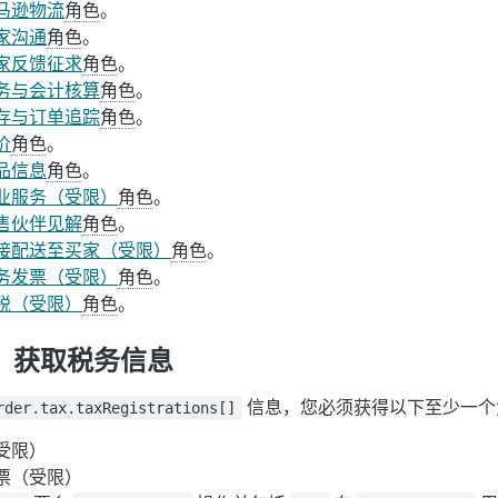
马逊物流
角色
。
家沟通
角色
。
家反馈征求
角色
。
务与会计核算
角色
。
存与订单追踪
角色
。
价
角色
。
品信息
角色
。
业服务（受限）
角色
。
售伙伴见解
角色
。
接配送至买家（受限）
角色
。
务发票（受限）
角色
。
税（受限）
角色
。
步。获取税务信息
信息，您必须获得以下至少一个
rder.tax.taxRegistrations[]
受限）
票（受限）