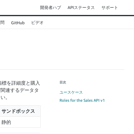
開発者ハブ
APIステータス
サポート
質問
ビデオ
GitHub
指標を詳細度と購入
目次
び関連するデータタ
ユースケース
さい。
Roles for the Sales API v1
サンドボックス
静的