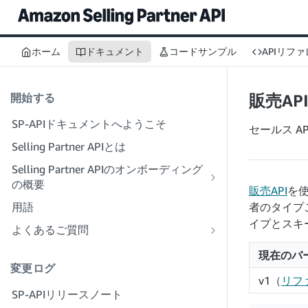
ホーム
ドキュメント
コードサンプル
APIリフ
開始する
販売AP
SP-APIドキュメントへようこそ
セールス A
Selling Partner APIとは
Selling Partner APIのオンボーディング
の概要
販売API
を
開発者としてのオンボーディング
用語
者のタイプ
ステップ1：登録の準備をする
イプとスキ
サービスプロバイダーとしてのオンボ
よくあるご質問
ーディング
ステップ2：ソリューションプロバイ
SP-APIに関する一般的なFAQ
現在のバ
ダーのポータルアカウントを作成する
ステップ1：サービスプロバイダーの
変更ログ
ソリューションプロバイダーポータルに
登録と権限のワークフローを確認する
ステップ3：開発者プロフィールを作
v1（
リフ
関するよくある質問
SP-APIリリースノート
成する
ステップ2：自社のソリューションプ