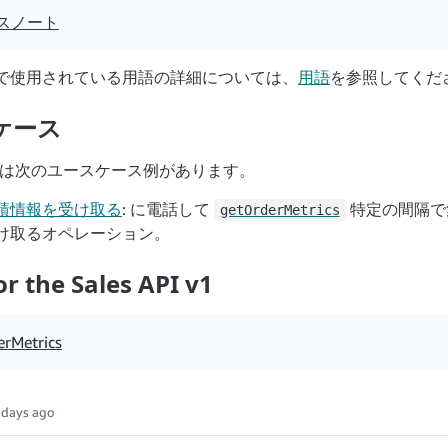
スノート
で使用されている用語の詳細については、
用語
を参照してくだ
ケース
API には次のユースケース例があります。
績情報を受け取る
: に電話して
特定の間隔で
getOrderMetrics
け取るオペレーション。
or the Sales API v1
erMetrics
 days ago