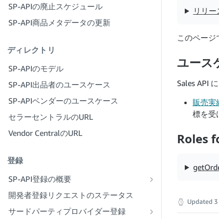
ロバイダーポータルアカウントを作成
SP-APIの廃止スケジュール
ステップ4：サンドボックスアプリケ
リリー
する
ーションを登録する
SP-API商品メタデータの更新
ステップ3：本人確認を行う
ステップ5：SP-APIサンドボックスを
このページ
初めて呼び出す
ステップ4：自社のサービスプロフィ
ディレクトリ
ールを記入する
ユース
ステップ6：認可ワークフローを設定
SP-APIのモデル
する
ステップ5：セラーセントラルのロー
ルを申請する
Sales 
SP-API出品者のユースケース
ステップ7：実稼働アプリケーション
を登録する
ステップ6：従業員をアカウントに招
SP-APIベンダーのユースケース
販売実
待する
ステップ8：実稼働環境でSP-APIを呼
標を受
セラーセントラルのURL
び出す
ステップ7：出品者とつながる
Vendor CentralのURL
Roles f
ステップ9：アプリケーションをテス
ステップ8：サービスプロバイダーネ
トする
ットワークにサービスを出品する
登録
getOrd
ステップ10：アプリケーションを出品
する
SP-API登録の概要
パブリックSP-API開発者として登録する
開発者登録リクエストのステータス
Updated
3
プライベートSP-API開発者として登録す
サードパーティプロバイダー登録
る