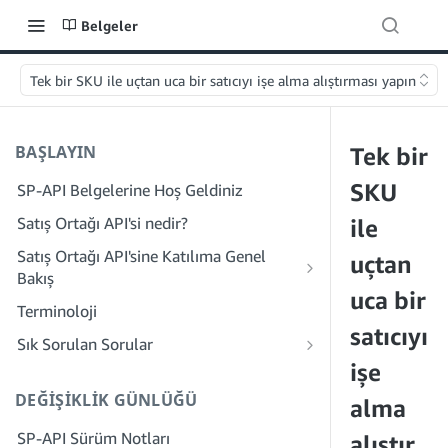
Belgeler
Tek bir SKU ile uçtan uca bir satıcıyı işe alma alıştırması yapın
BAŞLAYIN
Tek bir
SKU
SP-API Belgelerine Hoş Geldiniz
Satış Ortağı API'si nedir?
ile
Satış Ortağı API'sine Katılıma Genel
uçtan
Bakış
uca bir
Geliştirici Olarak Onboarding
Terminoloji
Adım 1: Kayıt için Hazırlanın
satıcıyı
Hizmet Sağlayıcı Olarak İşe Alım
Sık Sorulan Sorular
Adım 2: Çözüm Sağlayıcı Portalı Hesabı
1. Adım: Hizmet Sağlayıcı Kaydı ve
işe
SP-API Genel Hakkında SSS
Oluşturun
İzinler İş Akışını Öğrenin
DEĞIŞIKLIK GÜNLÜĞÜ
Çözüm Sağlayıcı Portalı Hakkında SSS
alma
Adım 3: Geliştirici Profili Oluşturun
2. Adım: Şirketiniz İçin Solution
SP-API Sürüm Notları
Provider Portal Hesabı Oluşturun
alıştır