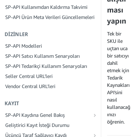
Adım 4: Bir Korumalı Alan Uygulaması
SP-API Kullanımdan Kaldırma Takvimi
Kaydedin
3. Adım: Kimliğinizi Doğrulayın
ması
SP-API Ürün Meta Verileri Güncellemeleri
Adım 5: SP-API Korumalı Alana İlk
4. Adım: Şirketinizin Hizmet Profilini
yapın
Çağrınızı Yapın
Tamamlayın
Tek bir
DIZINLER
Adım 6: Yetkilendirme İş Akışını
5. Adım: Seller Central Rolleri İçin
Ayarlayın
Başvuru Yapın
SKU ile
SP-API Modelleri
uçtan uca
Adım 7: Üretim Uygulamanızı Kaydedin
6. Adım: Çalışanları Hesabınıza Davet
bir satıcıyı
SP-API Satıcı Kullanım Senaryoları
Edin
Adım 8: Üretimde SP-API'yi Çağırın
dahil
SP-API Tedarikçi Kullanım Senaryoları
7. Adım: Satıcılarla Bağlantı Kurun
etmek için
Adım 9: Uygulamanızı Test Edin
Seller Central URL'leri
8. Adım: Hizmet Sağlayıcı Ağı'nda
Tedarik
Adım 10: Uygulamanızı Listeleyin
Hizmetinizi Liste Kaydına Ekleyin
Kaynakları
Vendor Central URL'leri
API'sini
nasıl
KAYIT
kullanacağ
ınızı
SP-API Kaydına Genel Bakış
öğrenin.
Herkese Açık SP-API Geliştiricisi Kaydı
Geliştirici Kayıt İsteği Durumu
Özel SP-API Geliştiricisi Kaydı
Üçüncü Taraf Sağlayıcı Kaydı