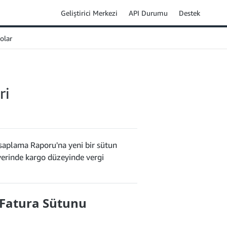
Geliştirici Merkezi
API Durumu
Destek
olar
ri
saplama Raporu'na yeni bir sütun
erinde kargo düzeyinde vergi
-Fatura Sütunu