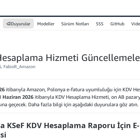
Duyurular
Modeller
Sürüm Notları
SSS
GitHub
Vide
esaplama Hizmeti Güncellemele
6, FabioR_Amazon
26
itibarıyla Amazon, Polonya e-fatura uyumluluğu için KDV He
1 Haziran 2026
itibarıyla KDV Hesaplama Hizmeti, on AB pazary
na geçecek. Daha fazla bilgi için aşağıdaki duyurulara göz atın.
a KSeF KDV Hesaplama Raporu İçin E
si