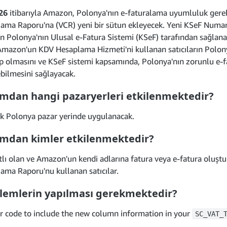
26
itibarıyla Amazon, Polonya'nın e-faturalama uyumluluk gere
ma Raporu'na (VCR) yeni bir sütun ekleyecek. Yeni KSeF Numarası
çin Polonya'nın Ulusal e-Fatura Sistemi (KSeF) tarafından sağlan
 Amazon'un KDV Hesaplama Hizmeti'ni kullanan satıcıların Polon
ip olmasını ve KSeF sistemi kapsamında, Polonya'nın zorunlu 
bilmesini sağlayacak.
mdan hangi pazaryerleri etkilenmektedir?
ik Polonya pazar yerinde uygulanacak.
mdan kimler etkilenmektedir?
tlı olan ve Amazon'un kendi adlarına fatura veya e-fatura oluştur
ma Raporu'nu kullanan satıcılar.
şlemlerin yapılması gerekmektedir?
r code to include the new column information in your
SC_VAT_