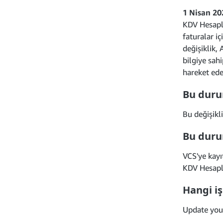
1 Nisan 20
KDV Hesapla
faturalar i
değişiklik,
bilgiye sah
hareket ede
Bu duru
Bu değişikl
Bu duru
VCS'ye kayı
KDV Hesapla
Hangi i
Update you