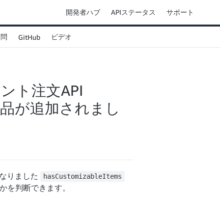
開発者ハブ
APIステータス
サポート
質問
ビデオ
GitHub
ント注文API
な商品が追加されまし
になりました
hasCustomizableItems
かを判断できます。