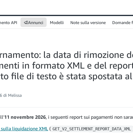
mento API
Annunci
Modelli
Note sulla versione
Domande f
rnamento: la data di rimozione de
enti in formato XML e del report
o file di testo è stata spostata 
 di Melissa
ll'
11 novembre 2026
, i seguenti report sui pagamenti non saran
 sulla liquidazione XML
(
GET_V2_SETTLEMENT_REPORT_DATA_XML